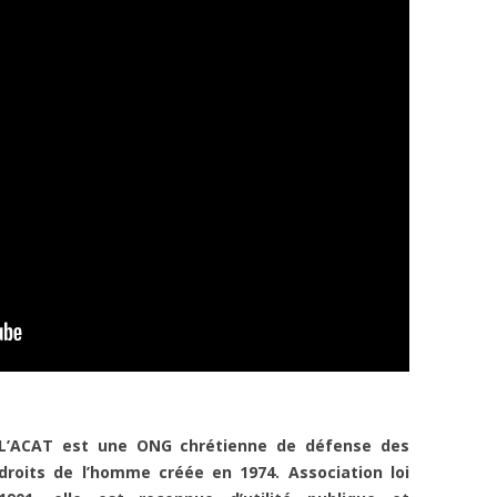
Catéchuménat
Guides et Scouts 
Formation
L’ACAT est une ONG chrétienne de défense des
droits de l’homme créée en 1974. Association loi