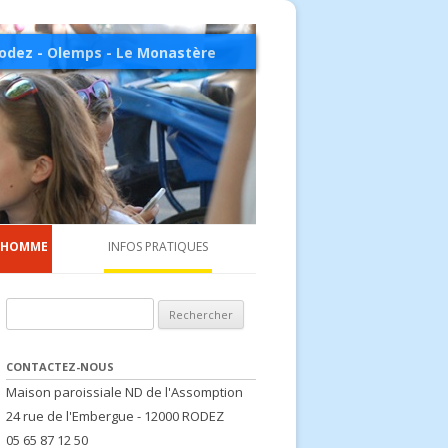
odez - Olemps - Le Monastère
Aller au contenu principal
L’HOMME
INFOS PRATIQUES
.
Confirmation
Accueil paroissial
C.C.F.D. – Terre Solidaire
Actualités pa
Rechercher :
le des migrants
Réconciliation
Agenda
Secours catholique
Feuillet paroi
incent-de-Paul
Obsèques
Participation financière
Pastorale de la santé
Visite de la 
CONTACTEZ-NOUS
Maison paroissiale ND de l'Assomption
ie de la prison
Mouvements de spiritualité
Sanctuaire de Ceignac
Pastorale familiale
Actualités di
24 rue de l'Embergue - 12000 RODEZ
05 65 87 12 50
de France