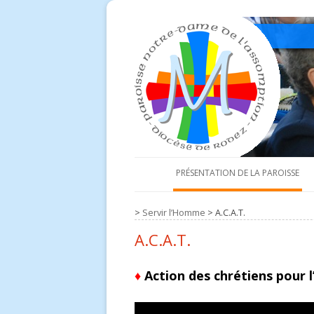
PRÉSENTATION DE LA PAROISSE
Prêtres et diacre
>
Servir l’Homme
>
A.C.A.T.
Conseil économique
A.C.A.T.
Équipe d’animation paroissiale
♦
Action des chrétiens pour l’
Les églises de la paroisse
Équipes d’animation de relais