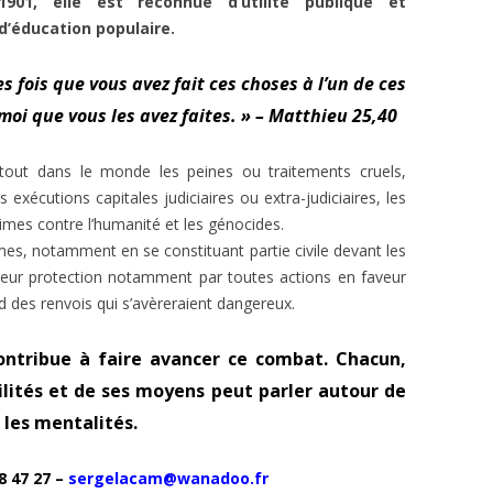
1901, elle est reconnue d’utilité publique et
d’éducation populaire.
les fois que vous avez fait ces choses à l’un de ces
 moi que vous les avez faites. » – Matthieu 25,40
out dans le monde les peines ou traitements cruels,
 exécutions capitales judiciaires ou extra-judiciaires, les
crimes contre l’humanité et les génocides.
imes, notamment en se constituant partie civile devant les
à leur protection notamment par toutes actions en faveur
ard des renvois qui s’avèreraient dangereux.
contribue à faire avancer ce combat. Chacun,
ilités et de ses moyens peut parler autour de
 les mentalités.
 47 27 –
sergelacam@wanadoo.fr