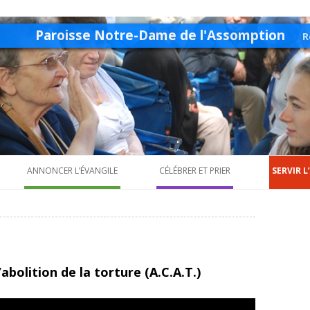
Paroisse Notre-Dame de l'Assomption
R
ANNONCER L’ÉVANGILE
CÉLÉBRER ET PRIER
SERVIR 
Petite enfance
Baptême
A.C.A.T
Enfance
Mariage
Pastora
Ados
Sacrement des malades
Saint-V
abolition de la torture (A.C.A.T.)
Pastorale des jeunes
Chœur paroissial
Jeunes pros
Aumôner
Mouvements d’action catholique
Vocations
Scouts et Guides 
Autres