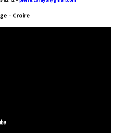
9 62 12 –
pierre.carayol@gmail.com
ge – Croire