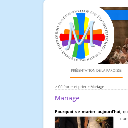
PRÉSENTATION DE LA PAROISSE
Prêtres et diacre
>
Célébrer et prier
>
Mariage
Conseil économique
Mariage
Équipe d’animation paroissiale
Pourquoi se marier aujourd’hui
, q
Les églises de la paroisse
nomb
Équipes d’animation de relais