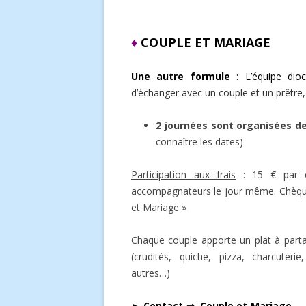
♦
COUPLE ET MARIAGE
Une autre formule
: L’équipe dio
d’échanger avec un couple et un prêtre,
2 journées sont organisées d
connaître les dates)
Participation aux frais
: 15 € par c
accompagnateurs le jour même. Chèque 
et Mariage »
Chaque couple apporte un plat à part
(crudités, quiche, pizza, charcuter
autres…)
► Contact ⇒
Couple et Mariage →