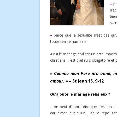
–
pa
Secrétariat paroissial
d’ac
bie
s’a
–
parce que la sexualité n’est pas qu’u
toute réalité humaine.
Ainsi le mariage civil est un acte import
chrétiens. Il est d’ailleurs obligatoire et
« Comme mon Père m’a aimé, mo
amour. »
– St Jean 15, 9-12
Qu’ajoute le mariage religieux ?
–
on peut d’abord dire que c’est un ac
car aimer quelqu’un jusqu’à l’épouser,