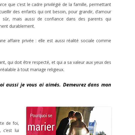
rce que c’est le cadre privilégié de la famille, permettant
Catéchuménat
Guides et Scouts 
cueillir des enfants qui ont besoin, pour grandir, d’amour
n sûr, mais aussi de confiance dans des parents qui
Formation
iment durablement.
ne affaire privée : elle est aussi réalité sociale comme
ant, qui doit être respecté, et qui a sa valeur aux yeux des
 préalable à tout mariage religieux.
i aussi je vous ai aimés. Demeurez dans mon
te de foi,
 c’est lui