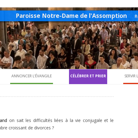
Paroisse Notre-Dame de l'Assomption
R
ANNONCER L’ÉVANGILE
CÉLÉBRER ET PRIER
SERVIR
Petite enfance
Baptême
A.C.A.T
Enfance
Mariage
Pasto
Ados
Sacrement des malades
Saint-
uand
on sait les difficultés liées à la vie conjugale et le
Pastorale des jeunes
Chœur paroissial
Jeunes pros
Aumôn
re croissant de divorces ?
Mouvements d’action catholique
Vocations
Scouts et Guides 
Autre