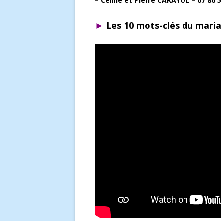
–
Céline et Pierre CARAYOL – 07 86 5
►
Les 10 mots-clés du maria