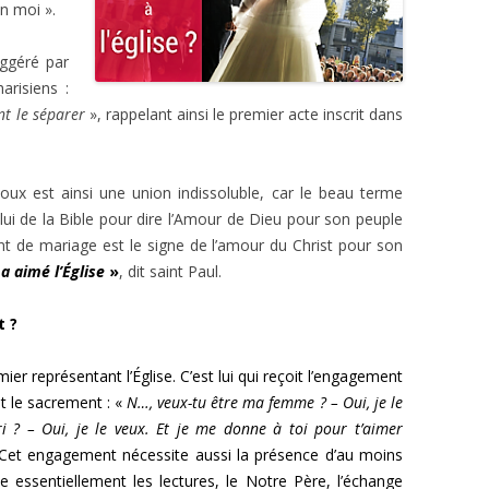
en moi ».
ggéré par
arisiens :
nt le séparer
», rappelant ainsi le premier acte inscrit dans
oux est ainsi une union indissoluble, car le beau terme
lui de la Bible pour dire l’Amour de Dieu pour son peuple
nt de mariage est le signe de l’amour du Christ pour son
a aimé l’Église
»
, dit saint Paul.
 ?
ier représentant l’Église. C’est lui qui reçoit l’engagement
 le sacrement : «
N…, veux-tu être ma femme ? – Oui, je le
i ? – Oui, je le veux. Et je me donne à toi pour t’aimer
Cet engagement nécessite aussi la présence d’au moins
 essentiellement les lectures, le Notre Père, l’échange