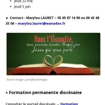
Jeudi 22 mai
Jeudi 5 juin
► Contact : Marylou LAURET – 05 65 87 14 96 ou 06 43 48
35 06 –
marylou.lauret@wanadoo.fr
Source image : pontifexenimages
♦
Formation permanente diocésaine
Consulter le portail diocésain →
Formation