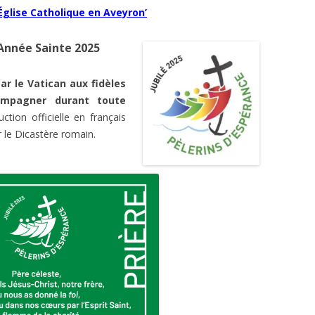
‘Église Catholique en Aveyron’
Catéchuménat
Guides et Scout
’Année Sainte 2025
Formation
ar le Vatican aux fidèles
ompagner durant toute
uction officielle en français
 le Dicastère romain.