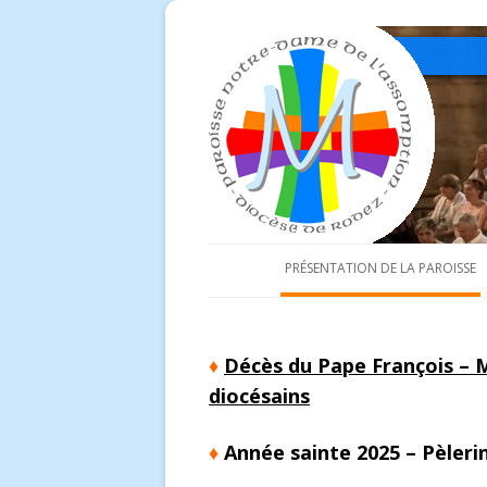
PRÉSENTATION DE LA PAROISSE
Prêtres et diacre
Conseil économique
♦
Décès du Pape François –
diocésains
Équipe d’animation paroissia
Les églises de la paroisse
♦
Année sainte 2025 – Pèleri
Équipes d’animation de relais